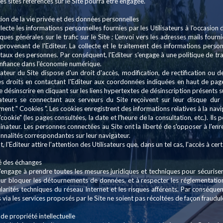
es sites référencés sur le Site pourra être engagée.
ion de la vie privée et des données personnelles
llecte les informations personnelles fournies par les Utilisateurs à l'occasion d
iques générales sur le trafic sur le Site ; L'envoi vers les adresses mails four
rovenant de l'Editeur. La collecte et le traitement des informations personn
aux des personnes. Par conséquent, l'Editeur s'engage à une politique de tr
onfiance dans l'économie numérique.
sateur du Site dispose d'un droit d'accès, modification, de rectification ou
s droits en contactant l'Editeur aux coordonnées indiquées en haut de page. P
 désinscrire en cliquant sur les liens hypertextes de désinscription présents s
ateurs se connectant aux serveurs du Site reçoivent sur leur disque dur 
t " Cookies ". Les cookies enregistrent des informations relatives à la navigat
"cookie" (les pages consultées, la date et l'heure de la consultation, etc.). Ils p
ateur. Les personnes connectées au Site ont la liberté de s'opposer à l'enre
onnalités correspondantes sur leur navigateur.
 l'Editeur attire l'attention des Utilisateurs que, dans un tel cas, l'accès à cer
té des échanges
s'engage à prendre toutes les mesures juridiques et techniques pour sécuriser 
r bloquer les détournements de données, et à respecter les réglementations
ularités techniques du réseau Internet et les risques afférents. Par conséquen
via les services proposés par le Site ne soient pas récoltées de façon fraudul
 de propriété intellectuelle