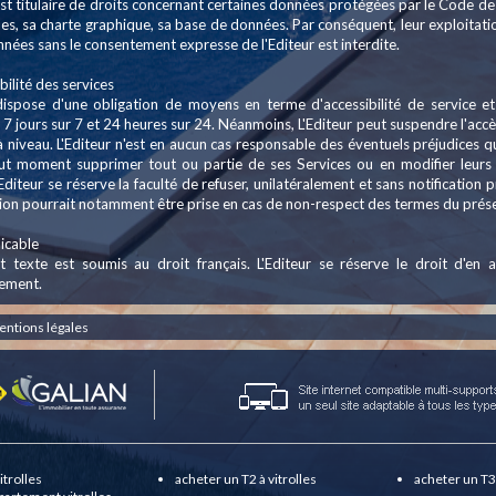
est titulaire de droits concernant certaines données protégées par le Code de 
s, sa charte graphique, sa base de données. Par conséquent, leur exploitation 
nées sans le consentement expresse de l'Editeur est interdite.
bilité des services
 dispose d'une obligation de moyens en terme d'accessibilité de service et
 7 jours sur 7 et 24 heures sur 24. Néanmoins, L'Editeur peut suspendre l'ac
 niveau. L'Editeur n'est en aucun cas responsable des éventuels préjudices qui
ut moment supprimer tout ou partie de ses Services ou en modifier leurs
'Editeur se réserve la faculté de refuser, unilatéralement et sans notification p
sion pourrait notamment être prise en cas de non-respect des termes du présen
icable
t texte est soumis au droit français. L'Editeur se réserve le droit d'e
sement.
entions légales
itrolles
acheter un T2 à vitrolles
acheter un T3 