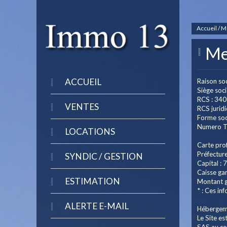
Accueil
/ M
Me
ACCUEIL
Raison soc
Siège soc
RCS : 340
VENTES
RCS juridi
Forme soci
Numero T
LOCATIONS
Carte pro
Préfecture
SYNDIC / GESTION
Capital : 
Caisse gar
ESTIMATION
Montant g
* : Ces in
ALERTE E-MAIL
Hébergem
Le Site es
SAS au cap