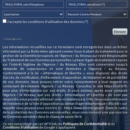
J'accepte les conditions d'utilisation des données (*)
* : Champs obligatoires
Les informations recueillies sur ce formulaire sont enregistrées dans un fichier
informatisé par La Boite Immo agissant comme Sous-traitant du traitement pour la
gestion de la clientèle/prospects de l'Agence / du Réseau qui reste Responsable
du Traitement de vos Données personnelles. La base légale du traitement repose
sur l'intérêt légitime de l'Agence / du Réseau. Elles sont conservées jusqu'à
demande de suppression et sont destinées à l'Agence / au Réseau.
Conformément à la loi « informatique et libertés », vous disposez des droits
d’accès, de rectification, d’effacement, d’opposition, de limitation et de portabilité
de vos données. Vous pouvez retirer votre consentement à tout moment en
contactant directement l’Agence / Le Réseau. Consultez le site
https://cnil.fr/fr
pour plus d’informations sur vos droits. Si vous estimez, après avoir contacté
l'Agence / le Réseau, que vos droits « Informatique et Libertés » ne sont pas
respectés, vous pouvez adresser une réclamation à la CNIL. Nous vous informons
de l’existence de la liste d'opposition au démarchage téléphonique « Bloctel », sur
laquelle vous pouvez vous inscrire ici :
https://www.bloctel.gouv.fr
. Dans le cadre
de la protection des Données personnelles, nous vous invitons à ne pas inscrire
de Données sensibles dans le champ de saisie libre.
Ce site est protégé par reCAPTCHA, les
Politiques de Confidentialité
et es
Conditions d'utilisation
de Google s'appliquent.